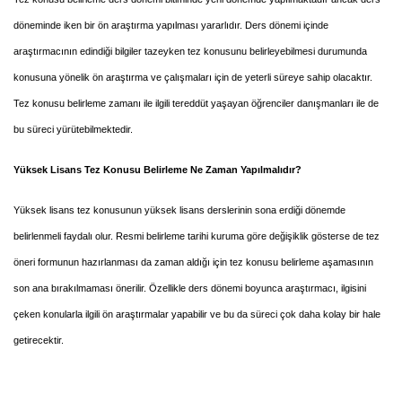
döneminde iken bir ön araştırma yapılması yararlıdır. Ders dönemi içinde
araştırmacının edindiği bilgiler tazeyken tez konusunu belirleyebilmesi durumunda
konusuna yönelik ön araştırma ve çalışmaları için de yeterli süreye sahip olacaktır.
Tez konusu belirleme zamanı ile ilgili tereddüt yaşayan öğrenciler danışmanları ile de
bu süreci yürütebilmektedir.
Yüksek Lisans Tez Konusu Belirleme Ne Zaman Yapılmalıdır?
Yüksek lisans tez konusunun yüksek lisans derslerinin sona erdiği dönemde
belirlenmeli faydalı olur. Resmi belirleme tarihi kuruma göre değişiklik gösterse de tez
öneri formunun hazırlanması da zaman aldığı için tez konusu belirleme aşamasının
son ana bırakılmaması önerilir. Özellikle ders dönemi boyunca araştırmacı, ilgisini
çeken konularla ilgili ön araştırmalar yapabilir ve bu da süreci çok daha kolay bir hale
getirecektir.