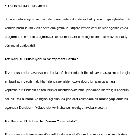
3. Danışmandan Fikir Alınması
Bu aşamada araştırmacı, tez danışmanından fikir alarak bakış açısını genişletebilir. Bir
konuda karar kılındıktan sonra danışman ile istişare etmek yeni ufuklar açabilir ya da
araştırmacının kendi araştırmaları esnasında fark etmediği olumlu-olumsuz bir detayı
görmesini sağlayabilir.
Tez Konusu Bulamıyorum Ne Yapmam Lazım?
Tez konusu bulamayan ve nasıl bulacağı hakkında bir fikri olmayan araştırmacılar için
en basit adım, eğitim aldıkları alanda genelden özele doğru bir alan taraması
yapılmasıdır. Örneğin sosyal bilimler alanında yazılması planlanan bir tez için anabilim
dalı dikkate alınarak ve kişisel ilgi alanı da göz ardı edilmeden bir arama yapılabilir, bu
aşamada Dergipark, Yöktez gibi veri tabanları oldukça faydalı olacaktır.
Tez Konusu Belirleme Ne Zaman Yapılmalıdır?
Tez konusu belirleme ders dönemi bitiminde yeni dönemde yapılmaktadır ancak ders