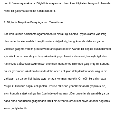
tespiti önem taşımaktadır. Böylelikle araştırmacı hem kendi ilgi alanı ile uyumlu hem de
rahat bir çalışma sürecine sahip olacaktır.
2. Bilgilerin Tespiti ve Bakış Açısının Yansıtılması
Tez konusunun belirlenme aşamasında ilk olarak ilgi alanına uygun olarak yazılmış
olan tezler incelenmelidir. Hangi konulara değinilmiş, hangi konuda daha az ya da
yetersiz çalışma yapılmış bu sayede anlaşılabilecektir. Alanda bir boşluk bulunabilmesi
için söz konusu alanda yazılmış akademik yayınların incelenmesi, konuyla ilgili alan
hakimiyeti sağlaması bakımından önemlidir. daha önce üzerinde çalışılmış bir konuda
da tez yazılabilir fakat bu durumda daha önce çalışılan detaylardan farklı, özgün bir
yaklaşım ya da yeni bir bakış açısı ortaya konması gerekir. Örneğin bir çalışmada
“örgüt kültürünün sağlık çalışanları üzerine etkisi”ne yönelik bir analiz yapılmış ise,
aynı konuda sağlık çalışanları üzerinde etki yaratan diğer unsurlar ele alınabilir ya da
daha önce hazırlanan çalışmadan farklı bir evren ve örneklem sayısı/modeli seçilerek
konu genişletilebilir.