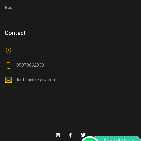
Rss
Contact
05079662930
destek@tezyaz.com