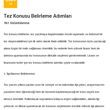
10
Tez Konusu Belirleme Adımları
961 Görüntülenme
Tez konusu belirleme, tez yazılmaya başlanmadan önceki aşamadır ve bütünsel bir
tez oluşturulabilmesi için ilk adım olarak ifade edilebilir. Tez konusunun tezin yazılacağı
alana özgün bir katkı sağlaması önemlidir, bu nedenle hem yüksek lisans hem de
doktora aşamasında tez konusunun dikkatle seçilmesi gerekmektedir. Lisans ve
lisansüstü tezler için tez konusu belirleme adımları şöyle sıralanabilir:
1. İlgi Alanının Belirlenmesi
Tez yazımı yıllara yayılan uzun bir süreçtir ve bu bakımdan ilgi çekici, araştırmacının
yazarken hem öğreneceği hem de hevesini kaybetmeyeceği bir konu seçimi son
derece önemlidir. Kullanılacak kaynaklara kolayca erişim sağlanabilen, alanda ilgi
çekecek ve dikkat uyandıracak bir konunun seçilmesine öncülük edecek ilgi alanının